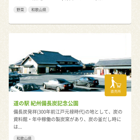
野菜
和歌山県
直売所
道の駅 紀州備長炭記念公園
備長炭発祥(300年前江戸元禄時代)の地として、炭の
資料館・年中稼働の製炭窯があり、炭の釜だし時に
は...
和歌山県