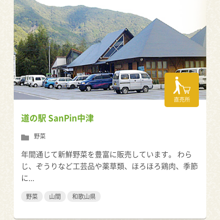
直売所
道の駅 SanPin中津
野菜
年間通じて新鮮野菜を豊富に販売しています。 わら
じ、ぞうりなど工芸品や薬草類、ほろほろ鶏肉、季節
に...
野菜
山間
和歌山県