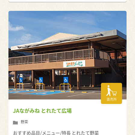
直売所
JAながみね とれたて広場
野菜
おすすめ品目/メニュー/特長 とれたて野菜