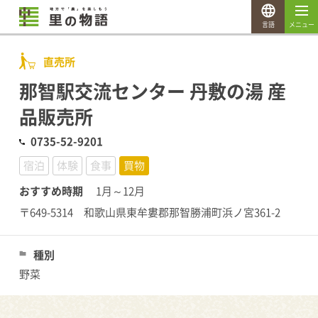
言語
メニュー
直売所
那智駅交流センター 丹敷の湯 産
品販売所
0735-52-9201
宿泊
体験
食事
買物
おすすめ時期
1月～12月
〒649-5314 和歌山県東牟婁郡那智勝浦町浜ノ宮361-2
種別
野菜