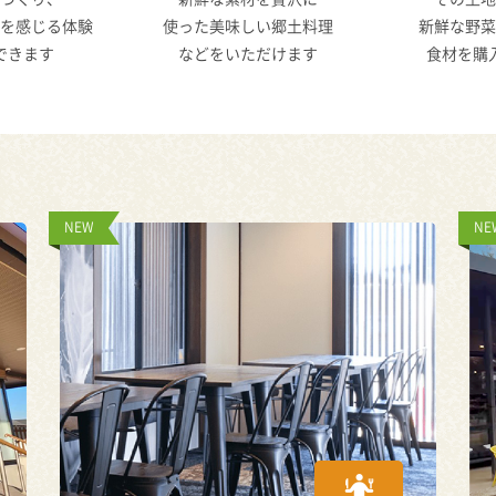
を感じる体験
使った美味しい郷土料理
新鮮な野菜
できます
などをいただけます
食材を購
NEW
NE