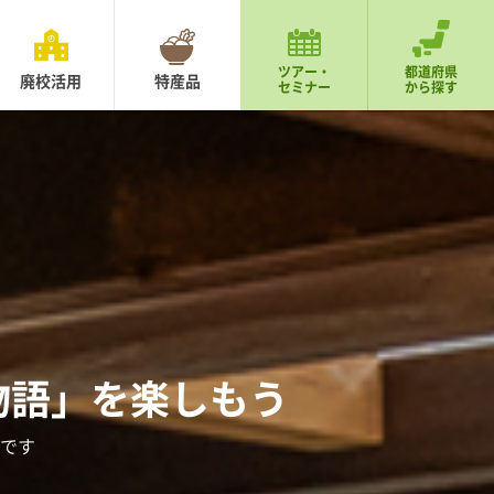
ツアー・
都道府県
廃校活用
特産品
セミナー
から探す
物語」を楽しもう
です