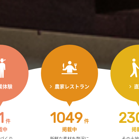
業体験
農家レストラン
直
1
1049
23
件
件
載中
掲載中
掲
づくり、
新鮮な素材を贅沢に
その土地