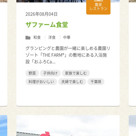
農家
レストラン
2026年08月04日
ザファーム食堂
和食
洋食
中華
グランピングと農園が一緒に楽しめる農園リ
ゾート「THE FARM®」の敷地にある入浴施
設「おふろCa...
野菜
子供向け
家族で楽しむ
料理がおいしい
夫婦で楽しむ
千葉県