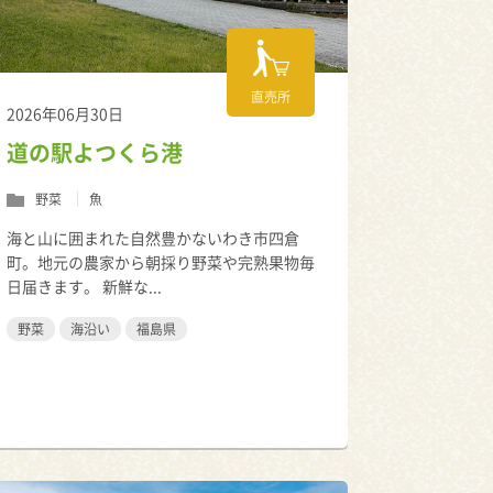
直売所
2026年06月30日
道の駅よつくら港
野菜
魚
海と山に囲まれた自然豊かないわき市四倉
町。地元の農家から朝採り野菜や完熟果物毎
日届きます。 新鮮な...
野菜
海沿い
福島県