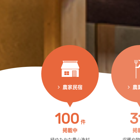
農家民宿
農
100
3
件
掲載中
掲
緑ゆたかな農山漁村
収穫や物