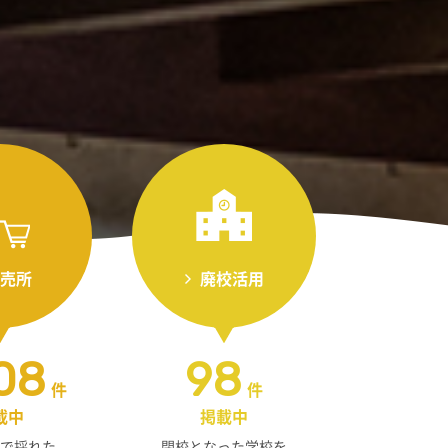
売所
廃校活用
08
98
件
件
載中
掲載中
で採れた
閉校となった学校を