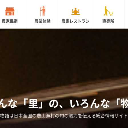
農家民宿
農業体験
農家レストラン
直売所
んな「里」の、
いろんな「
物語は日本全国の農山漁村の
旬の魅力を伝える総合情報サイト