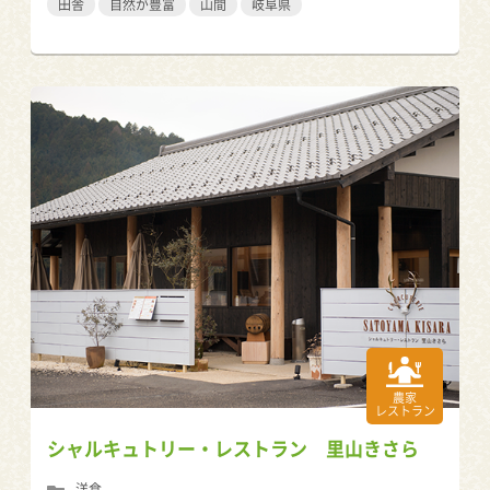
田舎
自然が豊富
山間
岐阜県
農家
レストラン
シャルキュトリー・レストラン 里山きさら
洋食