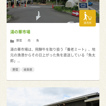
直売所
湯の華市場
野菜
肉
魚
湯の華市場は、飛騨牛を取り扱う「養老ミート」、地
元の漁港からその日上がった魚を直送している「魚太
郎」...
野菜
岐阜県