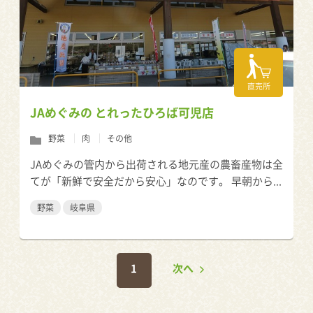
直売所
JAめぐみの とれったひろば可児店
野菜
肉
その他
JAめぐみの管内から出荷される地元産の農畜産物は全
てが「新鮮で安全だから安心」なのです。 早朝から...
野菜
岐阜県
1
次へ