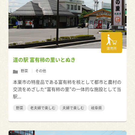
直売所
道の駅 富有柿の里いとぬき
野菜
その他
本巣市の特産品である富有柿を核として都市と農村の
交流をめざした“富有柿の里”の一体的な施設として当
駅...
野菜
老夫婦で楽しむ
夫婦で楽しむ
岐阜県