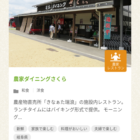
農家
レストラン
農家ダイニングさくら
和食
洋食
農産物直売所「きなぁた瑞浪」の施設内レストラン。
ランチタイムにはバイキング形式で提供。 モーニン
グ...
新鮮
家族で楽しむ
料理がおいしい
夫婦で楽しむ
岐阜県