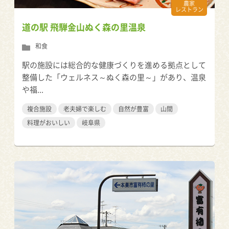
農家
レストラン
道の駅 飛騨金山ぬく森の里温泉
和食
駅の施設には総合的な健康づくりを進める拠点として
整備した「ウェルネス～ぬく森の里～」があり、温泉
や福...
複合施設
老夫婦で楽しむ
自然が豊富
山間
料理がおいしい
岐阜県