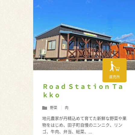
直売所
Ｒｏａｄ Ｓｔａｔｉｏｎ Ｔａ
ｋｋｏ
野菜
肉
地元農家が丹精込めて育てた新鮮な野菜や果
物をはじめ、田子町自慢のニンニク、リン
ゴ、牛肉、弁当、総菜、...