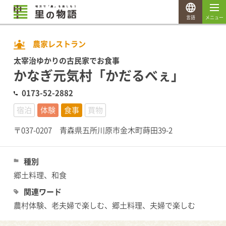
言語
メニュー
農家レストラン
太宰治ゆかりの古民家でお食事
かなぎ元気村「かだるべぇ」
0173-52-2882
宿泊
体験
食事
買物
〒037-0207 青森県五所川原市金木町蒔田39-2
種別
郷土料理、和食
関連ワード
農村体験、老夫婦で楽しむ、郷土料理、夫婦で楽しむ