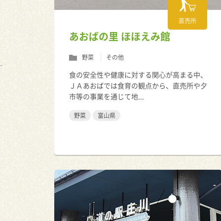
直売所
あおばの里 ほほえみ館
野菜
その他
食の安全性や健康に対する関心が高まる中、
ＪＡあおばでは食育の観点から、直売所や夕
市等の事業を通じて地...
野菜
富山県