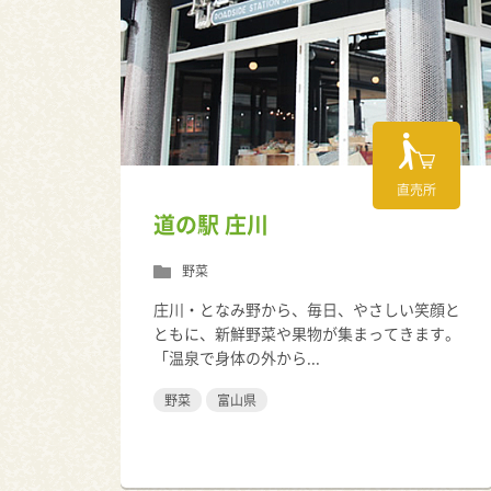
直売所
道の駅 庄川
野菜
庄川・となみ野から、毎日、やさしい笑顔と
ともに、新鮮野菜や果物が集まってきます。
「温泉で身体の外から...
野菜
富山県