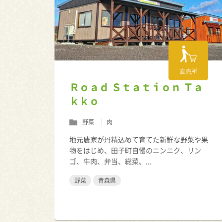
直売所
Ｒｏａｄ Ｓｔａｔｉｏｎ Ｔａ
ｋｋｏ
野菜
肉
地元農家が丹精込めて育てた新鮮な野菜や果
物をはじめ、田子町自慢のニンニク、リン
ゴ、牛肉、弁当、総菜、...
野菜
青森県