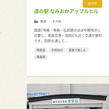
直売所
道の駅 なみおかアップルヒル
野菜
その他
国道7号線・青森～弘前間のほぼ中間地点に
位置し、青森空港・浪岡ICも近く交通が便利
です。四季を通して...
特産品
子供向け
家族で楽しむ
青森県