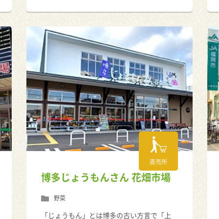
直売所
博多じょうもんさん 花畑市場
野菜
「じょうもん」とは博多の古い方言で「上