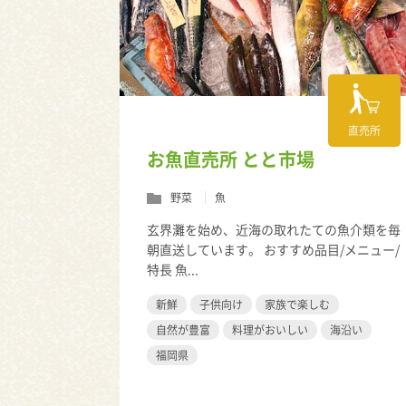
直売所
お魚直売所 とと市場
野菜
魚
玄界灘を始め、近海の取れたての魚介類を毎
朝直送しています。 おすすめ品目/メニュー/
特長 魚...
新鮮
子供向け
家族で楽しむ
自然が豊富
料理がおいしい
海沿い
福岡県