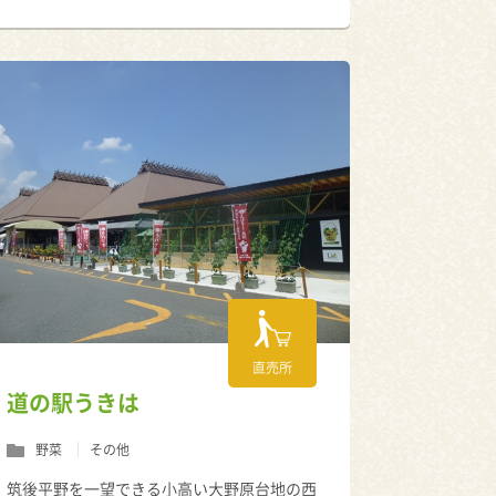
直売所
道の駅うきは
野菜
その他
筑後平野を一望できる小高い大野原台地の西