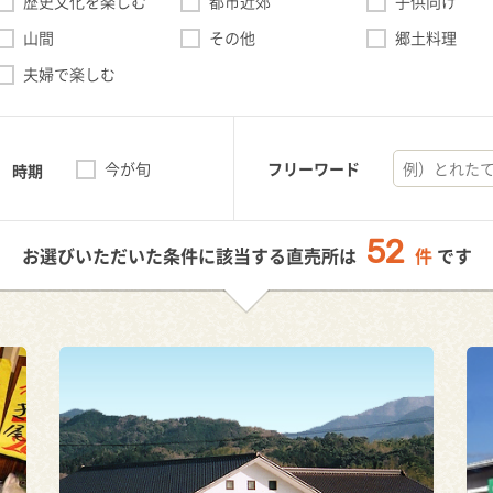
歴史文化を楽しむ
都市近郊
子供向け
山間
その他
郷土料理
夫婦で楽しむ
今が旬
フリーワード
時期
52
お選びいただいた条件に該当する直売所は
件
です