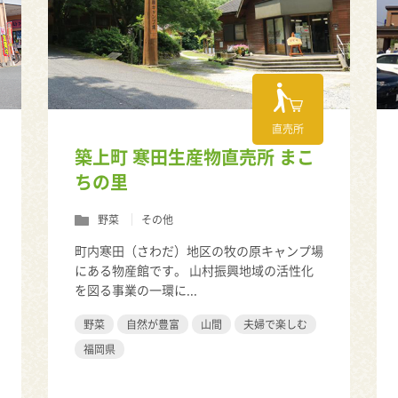
直売所
築上町 寒田生産物直売所 まこ
ちの里
野菜
その他
町内寒田（さわだ）地区の牧の原キャンプ場
にある物産館です。 山村振興地域の活性化
を図る事業の一環に...
野菜
自然が豊富
山間
夫婦で楽しむ
福岡県