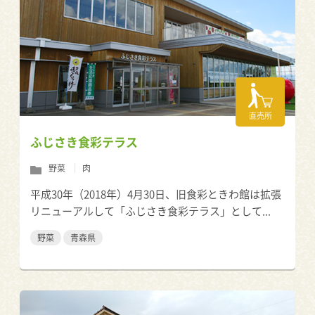
直売所
ふじさき食彩テラス
野菜
肉
平成30年（2018年）4月30日、旧食彩ときわ館は拡張
リニューアルして「ふじさき食彩テラス」として...
野菜
青森県