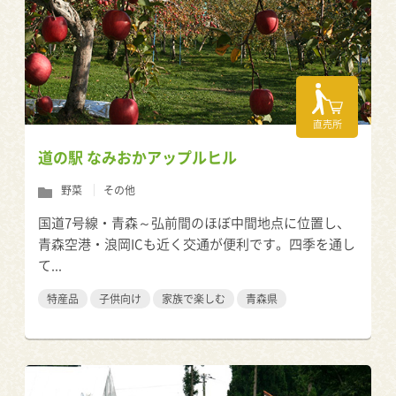
直売所
道の駅 なみおかアップルヒル
野菜
その他
国道7号線・青森～弘前間のほぼ中間地点に位置し、
青森空港・浪岡ICも近く交通が便利です。四季を通し
て...
特産品
子供向け
家族で楽しむ
青森県