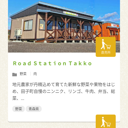
直売所
Ｒｏａｄ Ｓｔａｔｉｏｎ Ｔａｋｋｏ
野菜
肉
地元農家が丹精込めて育てた新鮮な野菜や果物をはじ
め、田子町自慢のニンニク、リンゴ、牛肉、弁当、総
菜、...
野菜
青森県