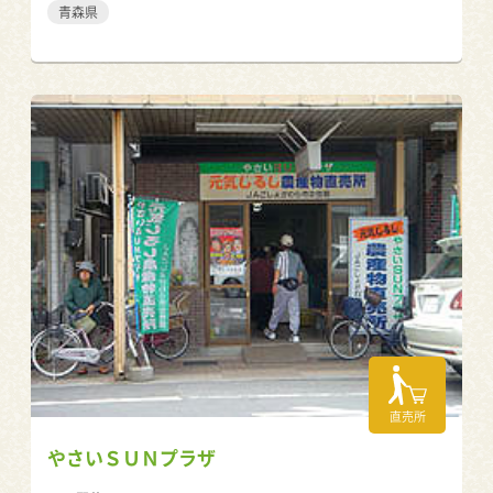
青森県
直売所
やさいＳＵＮプラザ