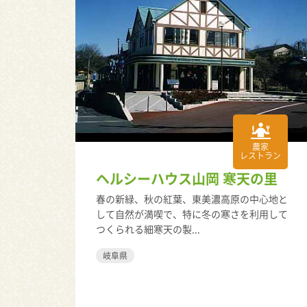
農家
レストラン
ヘルシーハウス山岡 寒天の里
春の新緑、秋の紅葉、東美濃高原の中心地と
して自然が満喫で、特に冬の寒さを利用して
つくられる細寒天の製...
岐阜県