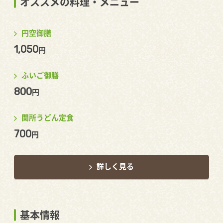
オススメの料理・メニュー
円空御膳
1,050
円
ふいご御膳
800
円
関所うどん定食
700
円
詳しく見る
基本情報