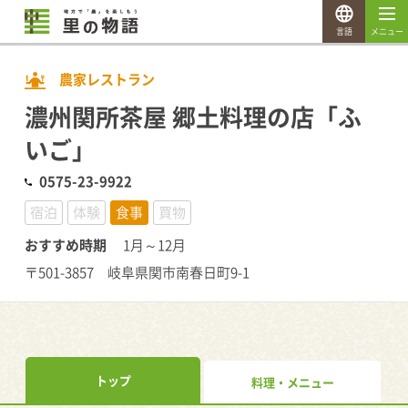
言語
メニュー
農家レストラン
濃州関所茶屋 郷土料理の店「ふ
いご」
0575-23-9922
宿泊
体験
食事
買物
おすすめ時期
1月～12月
〒501-3857 岐阜県関市南春日町9-1
トップ
料理・メニュー