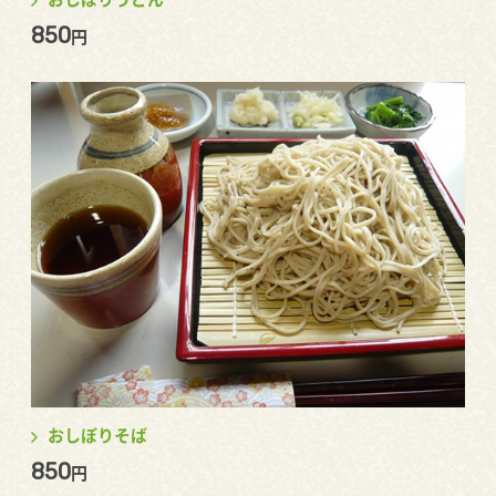
850
円
おしぼりそば
850
円