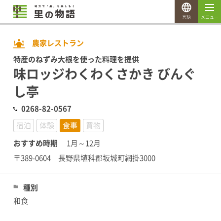
言語
メニュー
農家レストラン
特産のねずみ大根を使った料理を提供
味ロッジわくわくさかき びんぐ
し亭
0268-82-0567
宿泊
体験
食事
買物
おすすめ時期
1月～12月
〒389-0604 長野県埴科郡坂城町網掛3000
種別
和食