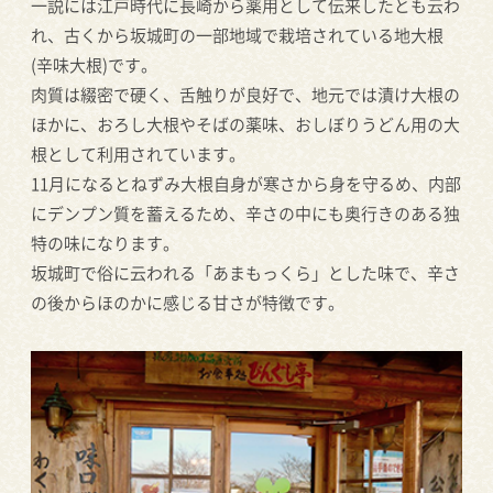
一説には江戸時代に長崎から薬用として伝来したとも云わ
れ、古くから坂城町の一部地域で栽培されている地大根
(辛味大根)です。
肉質は綴密で硬く、舌触りが良好で、地元では漬け大根の
ほかに、おろし大根やそばの薬味、おしぼりうどん用の大
根として利用されています。
11月になるとねずみ大根自身が寒さから身を守るめ、内部
にデンプン質を蓄えるため、辛さの中にも奥行きのある独
特の味になります。
坂城町で俗に云われる「あまもっくら」とした味で、辛さ
の後からほのかに感じる甘さが特徴です。