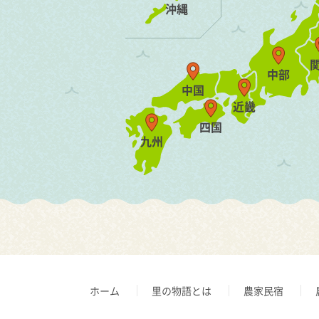
沖縄
中部
中国
近畿
四国
九州
ホーム
里の物語とは
農家民宿