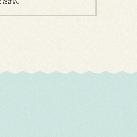
ください。
北海道
茨城県
新潟県
滋賀県
鳥取県
福岡県
青森県
栃木県
富山県
京都府
島根県
佐賀県