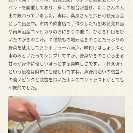
ベントを開催しており、多くの屋台が並び、たくさんの人
出で賑わっていました。実は、桑原さんも六日町観光協会
として出展中。市内の飲食店で手作りした特製お花見弁当
や南魚沼産コシヒカリのおにぎりの他に、ひときわ目をひ
いたのがきのこ汁。７種類もの地元産きのことたっぷりの
野菜を使用しておりボリューム満点。味付けはしょうゆと
水のみといたってシンプルですが、野菜やきのこから出る
甘みが身体に優しいほっとする美味しさです。１杯
300
円
という価格は財布にも優しいですね。魚野川沿いの桜並木
の淡いピンクと残雪を抱いた山々のコントラストがとても
印象的でした。