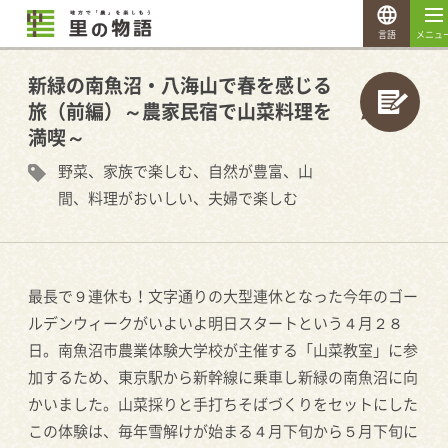
言語
メニュ
新緑の南魚沼・八海山で春を感じる
旅（前編）～農家民宿で山菜料理を
満喫～
野菜、家族で楽しむ、自然が豊富、山
間、料理がおいしい、夫婦で楽しむ
最長で９連休も！文字通りの大型連休となった今年のゴー
ルデンウィークがいよいよ明日スタートという４月２８
日。南魚沼市農業体験大学校が主催する「山菜教室」に参
加するため、東京駅から新幹線に乗車し新緑の南魚沼に向
かいました。山菜採りと手打ちそばづくりをセットにした
この体験は、毎年雪解けが始まる４月下旬から５月下旬に