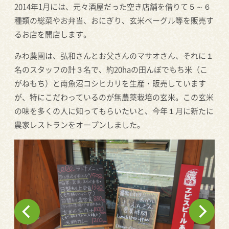
2014
年
1
月には、元々酒屋だった空き店舗を借りて５～６
種類の総菜やお弁当、おにぎり、玄米ベーグル等を販売す
るお店を開店します。
みわ農園は、弘和さんとお父さんのマサオさん、それに１
名のスタッフの計３名で、約20haの田んぼでもち米（こ
がねもち）と南魚沼コシヒカリを生産・販売しています
が、特にこだわっているのが無農薬栽培の玄米。この玄米
の味を多くの人に知ってもらいたいと、今年１月に新たに
農家レストランをオープンしました。