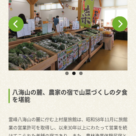
八海山の麓、農家の宿で山菜づくしの夕食
を堪能
霊峰八海山の麓に佇む上村屋旅館は、昭和
58
年
11
月に旅館
業の営業許可を取得し、以来
30
年以上にわたって営業を続
けてこられた老舗の宿であり、また、農林漁業体験民宿と