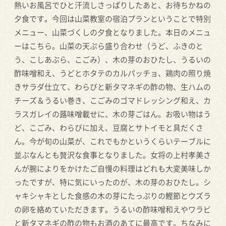
熱いお風呂でひと汗流しさっぱりしたあと、お待ちかねの
夕食です。今回は山菜教室の宿泊プランということで特別
メニュー、山菜づくしの夕食となりました。本日のメニュ
ーはこちら。山菜の天ぷら盛り合わせ（うど、ふきのと
う、こしあぶら、こごみ）、木の芽のおひたし、うるいの
酢味噌和え、うどとホタテのカルパッチョ、鶏肉の照り焼
きサラダ仕立て、わらびと新タマネギの酢の物、生ハムの
チーズ＆うるい巻き、こごみのゴマドレッシング和え、カ
ラスガレイの蕗味噌載せに、木の芽ごはん。お吸い物はう
ど、こごみ、わらびに加え、豆腐とサトイモと具だくさ
ん。今が旬の山菜が、これでもかというくらいテーブルに
並ぶなんとも贅沢な食事となりました。女将の上村孝美さ
んが腕によりをかけたご自慢の料理はどれも大変美味しか
ったですが、特に気にいったのが、木の芽のおひたし。シ
ャキシャキとした食感の木の芽にたっぷりの鰹節とウズラ
の卵を絡めていただきます。うるいの酢味噌和えやワラビ
と新タマネギの酢の物もお酒のあてに最高です。ちなみに