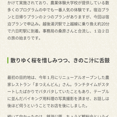
かけて実施されており、農業体験大学校が提供している数
多くのプログラムの中でも一番人気の体験です。宿泊プラ
ンと日帰りプランの２つのプランがありますが、今回は宿
泊プランで申込み。越後湯沢駅で上越線に乗り換え約20分
で六日町駅に到着。事務局の桑原さんと合流し、１泊２日
の旅の始まりです。
散りゆく桜を惜しみつつ、きのこ汁に舌鼓
最初の目的地は、今年１月にリニューアルオープンした農
家レストラン「まつえんどん」さん。ランチタイムがスタ
ートしたばかりでバタバタしていたこともあり、テーブル
に並んだバイキング用料理の写真撮影を済ませ、お話しは
後ほど伺うということでお店を後にしました。
続いて向かったのは、銭淵公園。ちょうど観桜会というイ