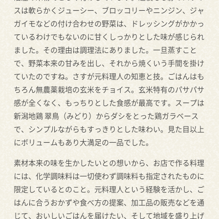
スは軟らかくジューシー、ブロッコリーやニンジン、ジャ
ガイモなどの付け合わせの野菜は、ドレッシングがかかっ
ているわけでもないのに甘くしっかりとした味が感じられ
ました。その理由は調理法にありました。一旦蒸すこと
で、野菜本来の甘みを出し、それから焼くいう手間を掛け
ていたのですね。さすが元料理人の知恵と技。ごはんはも
ちろん無農薬栽培の玄米をチョイス。玄米特有のパサパサ
感が全くなく、もっちりとした食感が最高です。スープは
新潟地鶏 翠鳥（みどり）からダシをとった鶏ガラベース
で、シンプルながらもすっきりとした味わい。見た目以上
にボリュームもあり大満足の一品でした。
素材本来の味を生かしたいとの想いから、お店で作る料理
には、化学調味料は一切使わず調味料も指定されたものに
限定しているとのこと。元料理人という経験を活かし、ご
はんに合うおかずや食べ方の提案、加工品の販売などを通
じて、おいしいごはんを届けたい、そして地域を盛り上げ