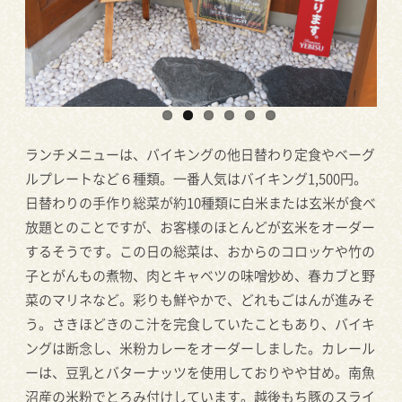
ランチメニューは、バイキングの他日替わり定食やベーグ
ルプレートなど６種類。一番人気はバイキング1,500円。
日替わりの手作り総菜が約10種類に白米または玄米が食べ
放題とのことですが、お客様のほとんどが玄米をオーダー
するそうです。この日の総菜は、おからのコロッケや竹の
子とがんもの煮物、肉とキャベツの味噌炒め、春カブと野
菜のマリネなど。彩りも鮮やかで、どれもごはんが進みそ
う。さきほどきのこ汁を完食していたこともあり、バイキ
ングは断念し、米粉カレーをオーダーしました。カレール
ーは、豆乳とバターナッツを使用しておりやや甘め。南魚
沼産の米粉でとろみ付けしています。越後もち豚のスライ