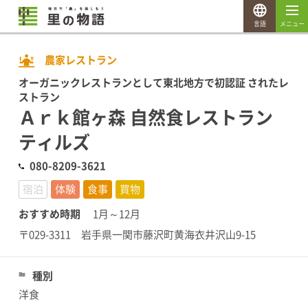
言語
メニュー
農家レストラン
オーガニックレストランとして東北地方で初認証 されたレ
ストラン
Ａｒｋ館ヶ森 自然食レストラン
ティルズ
080-8209-3621
宿泊
体験
食事
買物
おすすめ時期
1月～12月
〒029-3311 岩手県一関市藤沢町黄海衣井沢山9-15
種別
洋食