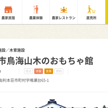
農家民宿
農業体験
農家レストラン
直売所
施設／木育施設
市鳥海山木のおもちゃ館
0
宿泊
体験
食事
買物
県由利本荘市町村字鳴瀬台65-1