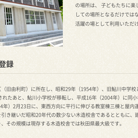
の場所は、 子どもたちに楽
しての場所となるだけではな
活躍の場として利用いただ
登録
（旧由利町）に所在し、昭和29年（1954年）、旧鮎川中学校
されたあと、鮎川小学校が移転し、平成16年（2004年）に同
成24年）2月23日に、東西方向に平行に伸びる教室棟三棟と屋
引き継いだ昭和20年代の数少ない木造校舎であるとともに、
り、その規模は現存する木造校舎では秋田県最大級です。