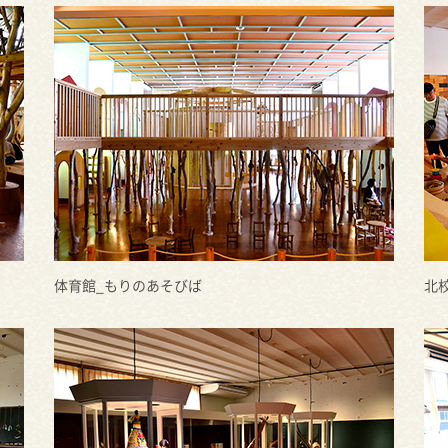
体育館_もりのあそびば
北