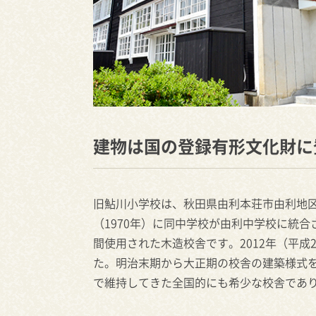
建物は国の登録有形文化財に
旧鮎川小学校は、秋田県由利本荘市由利地区
（1970年）に同中学校が由利中学校に統合
間使用された木造校舎です。2012年（平
た。明治末期から大正期の校舎の建築様式を
で維持してきた全国的にも希少な校舎であ