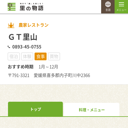
言語
メニュー
農家レストラン
ＧＴ里山
0893-45-0755
宿泊
体験
食事
買物
おすすめ時期
1月～12月
〒791-3321 愛媛県喜多郡内子町川中2366
トップ
料理・メニュー