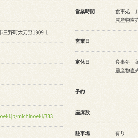
営業時間
食事処 1
農産物直売所
市三野町太刀野1909-1
営業日
定休日
食事処 
農産物直
予約
座席数
oeki.jp/michinoeki/333
駐車場
有り