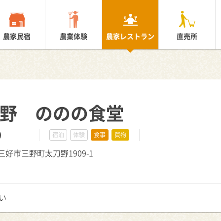
農家民宿
農業体験
農家レストラン
直売所
三野 ののの食堂
0
宿泊
体験
食事
買物
県三好市三野町太刀野1909-1
い