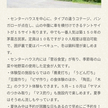
・センターハウスを中心に、タイプの違うコテージ、バン
ガローが点在し、山の中腹に車を横付けできるテントサイ
トが１５サイト有ります。中でも一番人気は築１５０年の
茅葺古民家。定員は１０名ですが２０人程度は宿泊可能
で、囲炉裏で夏はバーベキュー、冬は鍋料理が楽しめま
す。
・センターハウス内には「菅谷食堂」が有り、季節毎の山
菜や地野菜の使用した定食が人気です。
・体験型の施設ならではの「蕎麦打ち」「うどん打ち」
「豆腐作り」「ピザ作り」の食体験のほか、「陶芸」「木
工」のクラフト体験もできます。５月～１０月は「ヤマメ
のつかみ取り」「マス釣り」も施設内で楽しめます。夏季
はそうめん流しもやっています。
・夏休み中は予約が困難な日もあるので早めにご予約を！