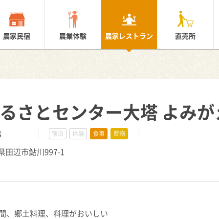
農家民宿
農業体験
農家レストラン
直売所
ふるさとセンター大塔 よみ
3
宿泊
体験
食事
買物
山県田辺市鮎川997-1
間、郷土料理、料理がおいしい