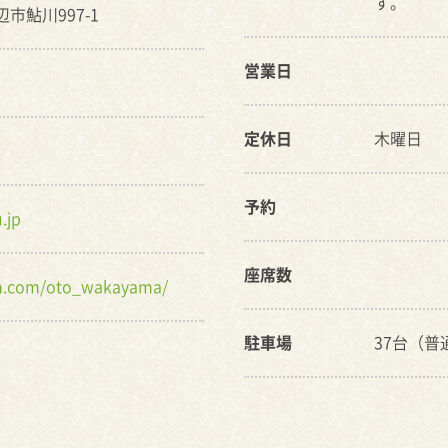
す。
辺市鮎川997-1
営業日
定休日
木曜日
予約
.jp
座席数
am.com/oto_wakayama/
駐車場
37台（普