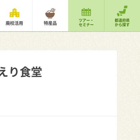
ツアー・
都道府県
廃校活用
特産品
セミナー
から探す
がえり食堂