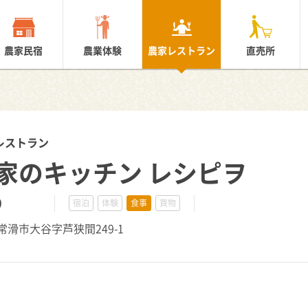
農家民宿
農業体験
農家レストラン
直売所
レストラン
家のキッチン レシピヲ
9
宿泊
体験
食事
買物
県常滑市大谷字芦狭間249-1