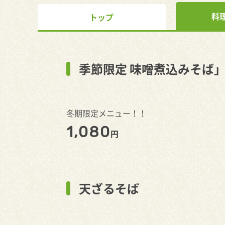
料
トップ
季節限定 味噌煮込みそば
冬期限定メニュー！！
1,080
円
天ざるそば