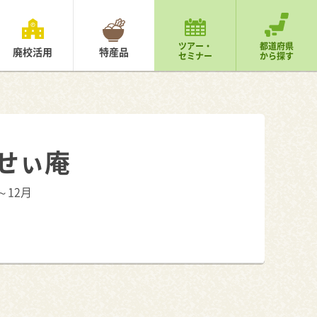
ツアー・
都道府県
廃校活用
特産品
セミナー
から探す
せぃ庵
～12月