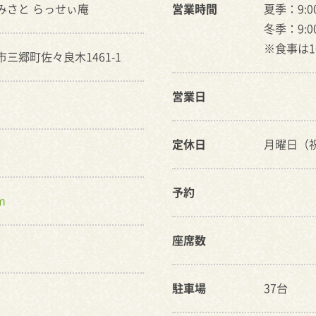
みさと らっせぃ庵
営業時間
夏季：9:00
冬季：9:00
※食事は10
市三郷町佐々良木1461-1
営業日
定休日
月曜日（
予約
m
座席数
駐車場
37台