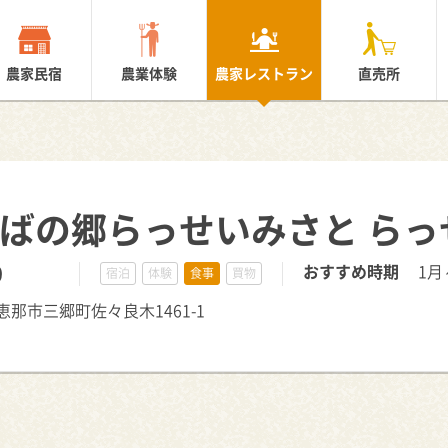
農家民宿
農業体験
農家レストラン
直売所
そばの郷らっせいみさと らっ
0
おすすめ時期
1月
宿泊
体験
食事
買物
県恵那市三郷町佐々良木1461-1