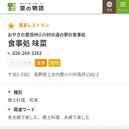
言語
メニュー
農家レストラン
おやきの里信州小川村の道の駅の食事処
食事処 味菜
026-269-3262
宿泊
体験
食事
買物
〒381-3302 長野県上水内郡小川村高府1502-2
種別
郷土料理、和食
関連ワード
老夫婦で楽しむ、郷土料理、夫婦で楽しむ