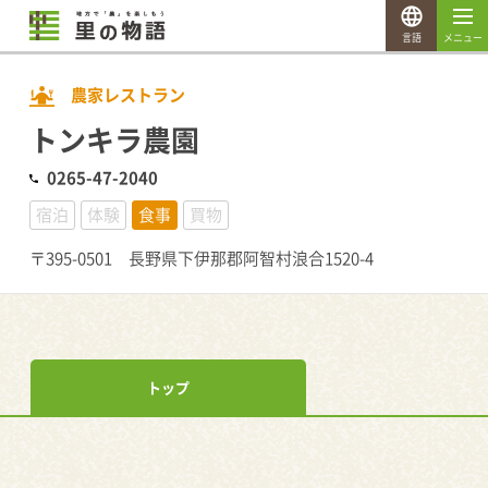
言語
メニュー
農家レストラン
トンキラ農園
0265-47-2040
宿泊
体験
食事
買物
〒395-0501 長野県下伊那郡阿智村浪合1520-4
トップ