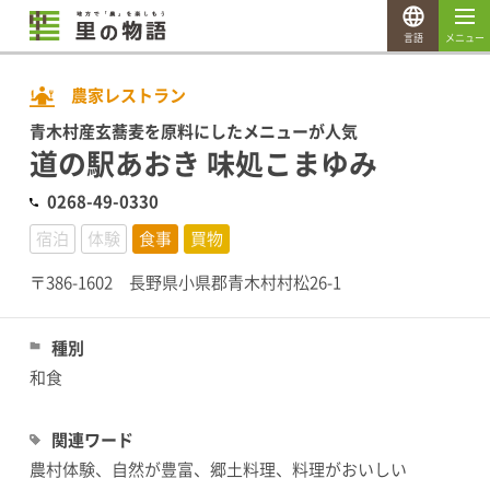
言語
メニュー
農家レストラン
青木村産玄蕎麦を原料にしたメニューが人気
道の駅あおき 味処こまゆみ
0268-49-0330
宿泊
体験
食事
買物
〒386-1602 長野県小県郡青木村村松26-1
種別
和食
関連ワード
農村体験、自然が豊富、郷土料理、料理がおいしい