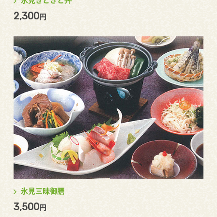
氷見きときと丼
2,300
円
氷見三昧御膳
3,500
円