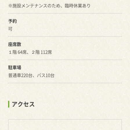
※施設メンテナンスのため、臨時休業あり
予約
可
座席数
１階 64席、２階 112席
駐車場
普通車220台、バス10台
アクセス