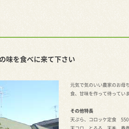
の味を食べに来て下さい
元気で気のいい農家のお母
食、甘味を作って待ってい
その他特長
天ぷら、コロッケ定食 55
天コロ、とろろ、天丼、春