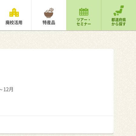
ツアー・
都道府県
廃校活用
特産品
セミナー
から探す
～12月