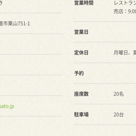
き
営業時間
レストラン：
売店：9:0
道市栗山751-1
営業日
定休日
月曜日、夏期
予約
座席数
20名
ato.jp
駐車場
20台