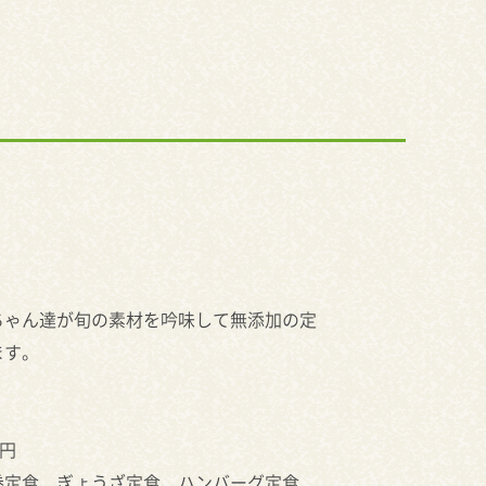
ちゃん達が旬の素材を吟味して無添加の定
ます。
0円
巻定食、ぎょうざ定食、ハンバーグ定食