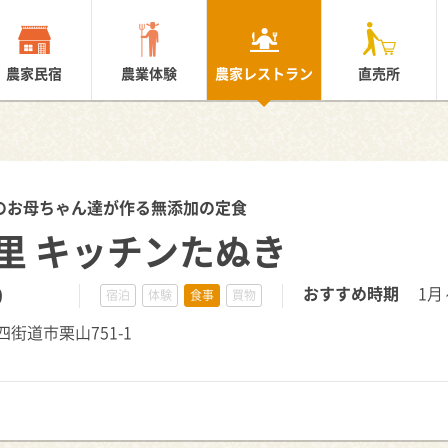
農家民宿
農業体験
農家レストラン
直売所
のお母ちゃん達が作る無添加の定食
里 キッチンたぬき
0
おすすめ時期
1月
宿泊
体験
食事
買物
県四街道市栗山751-1