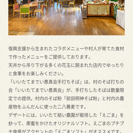
復興支援から生まれたコラボメニューや村人が育てた食材
で作ったメニューをご提供しております。
天井から吊り下がる多くの花玉に囲まれた店内でゆったり
と食事をお楽しみください。
「いいたてまでい愚真会手打ちそば」は、村のそば打ちの
会「いいたてまでい愚真会」が、手打ちしたそばは数量限
定での提供。村内のそば粉「前田明神そば粉」と村内の農
産物をふんだんに使った二八蕎麦です。
デザートには、いいたて結い農園が栽培した「えごま」を
炒って、黒蜜をかけたオリジナルソフト。えごまのプチプ
チ食感がアクセントの「えごまソフト」がオススメです。