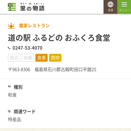
言語
メニュー
農家レストラン
道の駅 ふるどの おふくろ食堂
0247-53-4070
宿泊
体験
食事
買物
〒963-8306 福島県石川郡古殿町田口平舘25
種別
和食
関連ワード
特産品