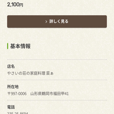
2,100
円
詳しく見る
基本情報
店名
やさいの荘の家庭料理 菜ぁ
所在地
〒997-0006 山形県鶴岡市福田甲41
電話
235-25-8694