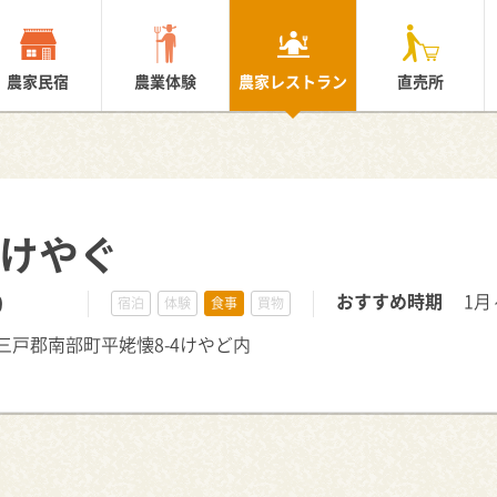
農家民宿
農業体験
農家レストラン
直売所
 けやぐ
0
おすすめ時期
1月
宿泊
体験
食事
買物
森県三戸郡南部町平姥懐8-4けやど内