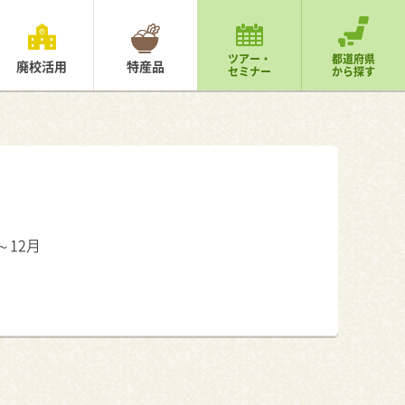
ツアー・
都道府県
廃校活用
特産品
セミナー
から探す
～12月