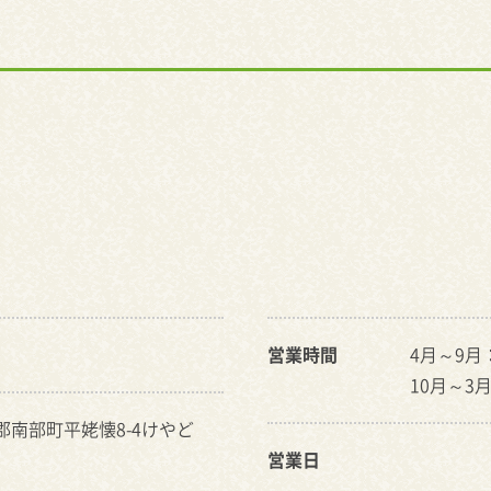
営業時間
4月～9月：1
10月～3月：
戸郡南部町平姥懐8-4けやど
営業日