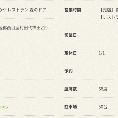
しめや レストラン 森のドア
営業時間
【売店】夏期
【レストラン
津軽郡西目屋村田代神田219-
営業日
定休日
1/1
予約
座席数
68席
net/
駐車場
50台