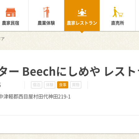
農家民宿
農業体験
農家レストラン
直売所
ドア
ー Beechにしめや レス
5
宿泊
体験
食事
買物
森県中津軽郡西目屋村田代神田219-1