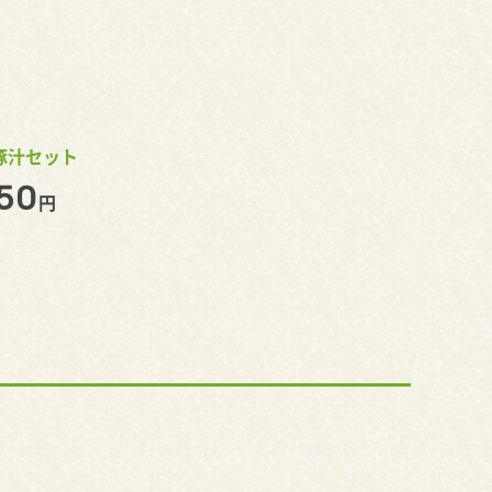
豚汁セット
50
円