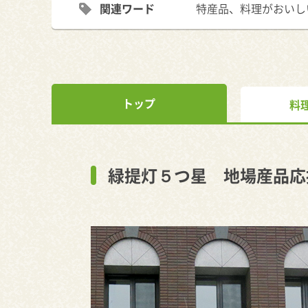
関連ワード
特産品、料理がおいし
トップ
料
緑提灯５つ星 地場産品応