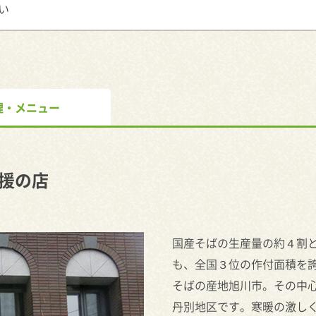
い
理・メニュー
援の店
国産そばの生産量の約４割
も、全国３位の作付面積を
そばの産地旭川市。その中
丹別地区です。寒暖の激し