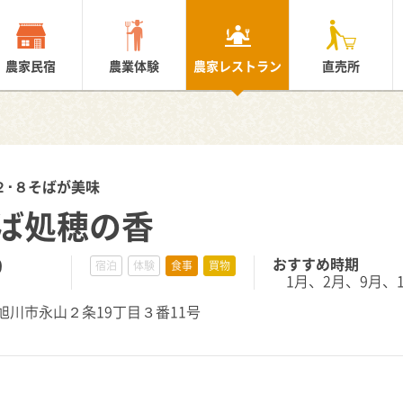
農家民宿
農業体験
農家レストラン
直売所
２･８そばが美味
ば処穂の香
0
おすすめ時期
宿泊
体験
食事
買物
1月、2月、9月、1
海道旭川市永山２条19丁目３番11号