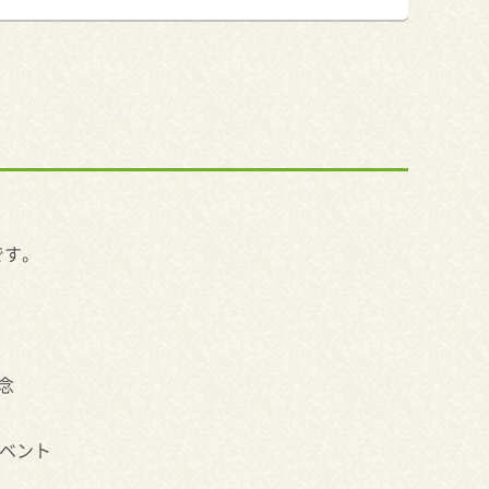
です。
念
イベント