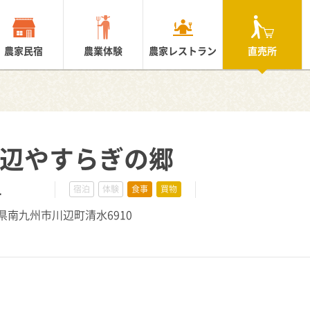
農家民宿
農業体験
農家レストラン
直売所
川辺やすらぎの郷
1
宿泊
体験
食事
買物
島県南九州市川辺町清水6910