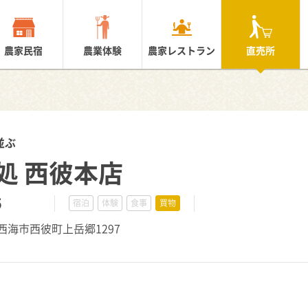
農家民宿
農業体験
農家レストラン
直売所
並ぶ
処 西彼本店
5
宿泊
体験
食事
買物
崎県西海市西彼町上岳郷1297