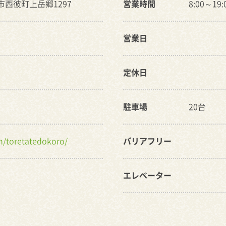
海市西彼町上岳郷1297
営業時間
8:00～1
営業日
定休日
駐車場
20台
om/toretatedokoro/
バリアフリー
エレベーター