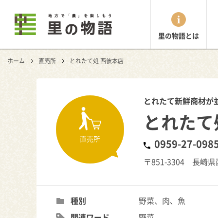
里の物語とは
ホーム
直売所
とれたて処 西彼本店
とれたて新鮮商材が
とれたて
直売所
0959-27-098
〒851-3304 長
種別
野菜、肉、魚
関連ワード
野菜