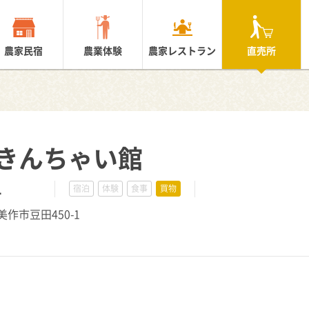
農家民宿
農業体験
農家レストラン
直売所
きんちゃい館
1
宿泊
体験
食事
買物
県美作市豆田450-1