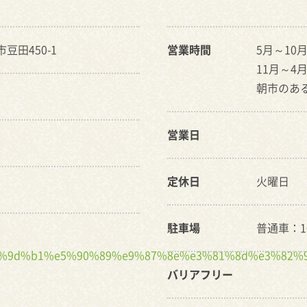
市豆田450-1
営業時間
5月～10月：
11月～4月：
朝市のある
営業日
定休日
火曜日
駐車場
普通車：1
9c%e6%9d%b1%e5%90%89%e9%87%8e%e3%81%8d%e3%82
バリアフリー