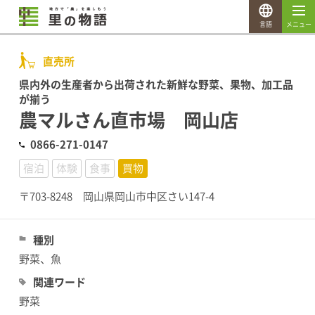
言語
メニュー
直売所
県内外の生産者から出荷された新鮮な野菜、果物、加工品
が揃う
農マルさん直市場 岡山店
0866-271-0147
宿泊
体験
食事
買物
〒703-8248 岡山県岡山市中区さい147-4
種別
野菜、魚
関連ワード
野菜