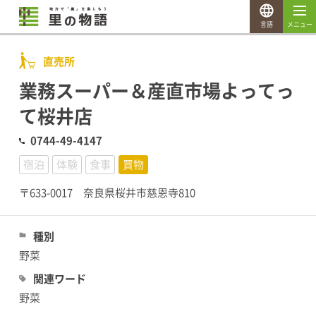
言語
メニュー
直売所
業務スーパー＆産直市場よってっ
て桜井店
0744-49-4147
宿泊
体験
食事
買物
〒633-0017 奈良県桜井市慈恩寺810
種別
野菜
関連ワード
野菜