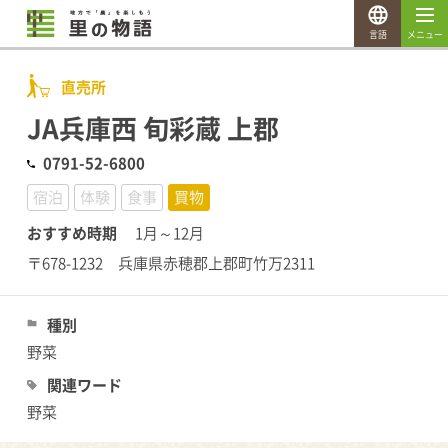
言語
メニュー
直売所
JA兵庫西 旬彩蔵 上郡
0791-52-6800
宿泊
体験
食事
買物
おすすめ時期
1月～12月
〒678-1232 兵庫県赤穂郡上郡町竹万2311
種別
野菜
関連ワード
野菜