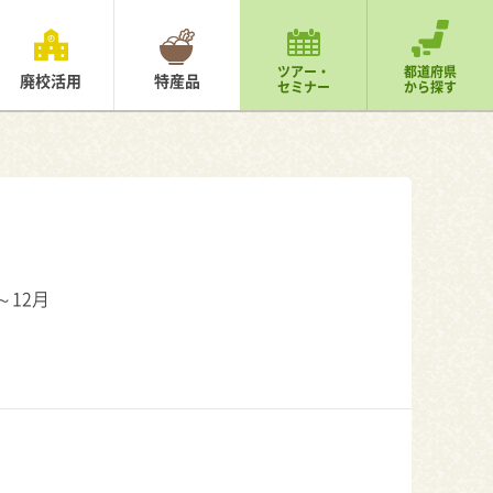
ツアー・
都道府県
廃校活用
特産品
セミナー
から探す
～12月