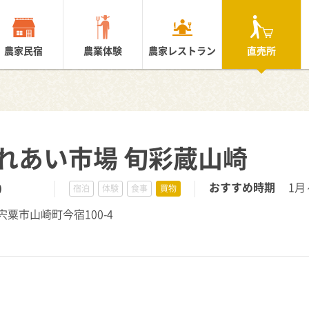
農家民宿
農業体験
農家レストラン
直売所
れあい市場 旬彩蔵山崎
9
おすすめ時期
1月
宿泊
体験
食事
買物
庫県宍粟市山崎町今宿100-4