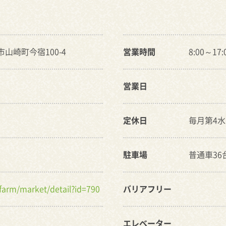
粟市山崎町今宿100-4
営業時間
8:00～17:
営業日
定休日
毎月第4
駐車場
普通車36
p/farm/market/detail?id=790
バリアフリー
エレベーター