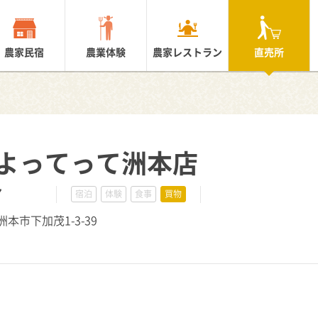
農家民宿
農業体験
農家レストラン
直売所
よってって洲本店
7
宿泊
体験
食事
買物
洲本市下加茂1-3-39