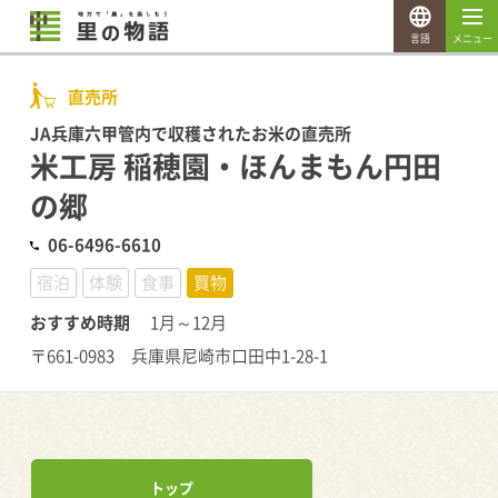
言語
メニュー
直売所
JA兵庫六甲管内で収穫されたお米の直売所
米工房 稲穂園・ほんまもん円田
の郷
06-6496-6610
宿泊
体験
食事
買物
おすすめ時期
1月～12月
〒661-0983 兵庫県尼崎市口田中1-28-1
トップ