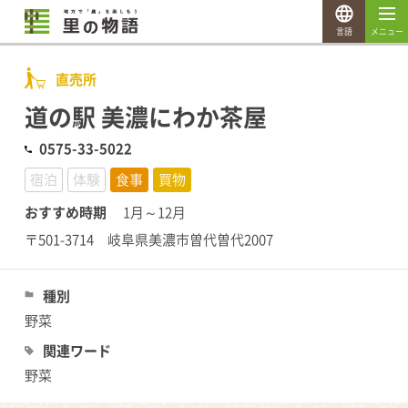
言語
メニュー
直売所
道の駅 美濃にわか茶屋
0575-33-5022
宿泊
体験
食事
買物
おすすめ時期
1月～12月
〒501-3714 岐阜県美濃市曽代曽代2007
種別
野菜
関連ワード
野菜