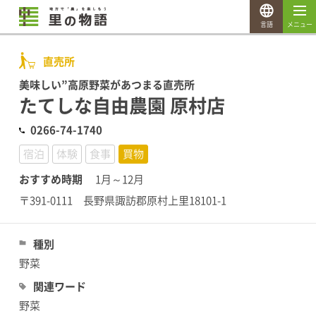
言語
メニュー
直売所
美味しい”高原野菜があつまる直売所
たてしな自由農園 原村店
0266-74-1740
宿泊
体験
食事
買物
おすすめ時期
1月～12月
〒391-0111 長野県諏訪郡原村上里18101-1
種別
野菜
関連ワード
野菜