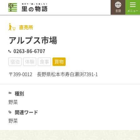
言語
メニュー
直売所
アルプス市場
0263-86-6707
宿泊
体験
食事
買物
〒399-0012 長野県松本市寿白瀬渕7391-1
種別
野菜
関連ワード
野菜