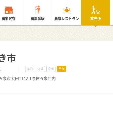
農家民宿
農業体験
農家レストラン
直売所
き市
2
宿泊
体験
食事
買物
潟県五泉市太田1142-1原信五泉店内