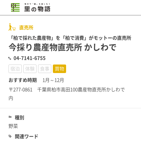
直売所
「柏で採れた農産物」を「柏で消費」がモットーの直売所
今採り農産物直売所 かしわで
04-7141-6755
宿泊
体験
食事
買物
おすすめ時期
1月～12月
〒277-0861 千葉県柏市高田100農産物直売所かしわで
内
種別
野菜
関連ワード