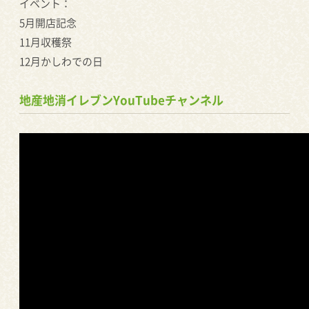
イベント：
5月開店記念
11月収穫祭
12月かしわでの日
地産地消イレブンYouTubeチャンネル