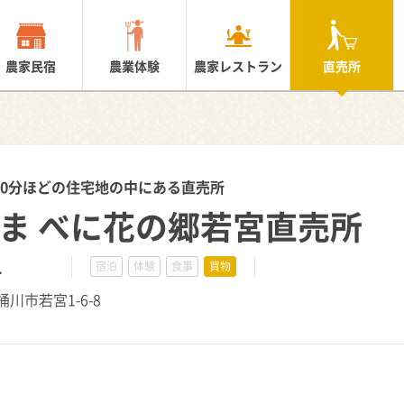
農家民宿
農業体験
農家レストラン
直売所
10分ほどの住宅地の中にある直売所
たま べに花の郷若宮直売所
1
宿泊
体験
食事
買物
県桶川市若宮1-6-8