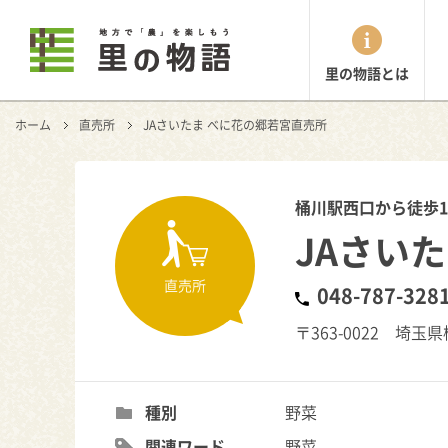
里の物語とは
ホーム
直売所
JAさいたま べに花の郷若宮直売所
桶川駅西口から徒歩
JAさい
直売所
048-787-328
〒363-0022 埼玉
種別
野菜
関連ワード
野菜